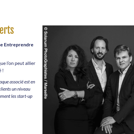
erts
ine Entreprendre
e l’on peut allier
 !
haque associé est en
lients un niveau
ment les start-up