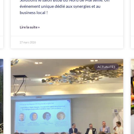
événement unique dédié aux synergies et au
business local !
Lire la suite »
27 mars 2026
ACTUALITÉS